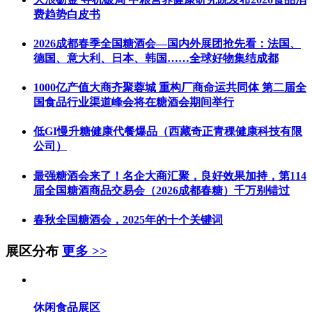
费趋势白皮书
2026成都春季全国糖酒会—国内外展团抢先看：法国、
德国、意大利、日本、韩国……全球好物集结成都
1000亿产值大商齐聚蓉城 重构厂商命运共同体 第二届全
国食品行业渠道峰会将在糖酒会期间举行
低GI慢升糖健康代餐爆品（西藏奇正青稞健康科技有限
公司）
最强糖酒会来了！名企大商汇聚，良好效果加持，第114
届全国糖酒商品交易会（2026成都春糖）千万别错过
春秋全国糖酒会，2025年的十个关键词
展区分布
更多 >>
休闲食品展区