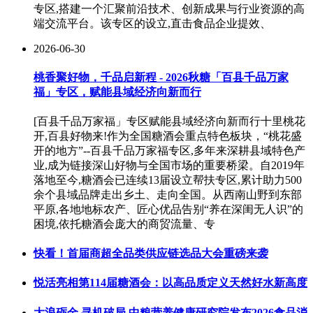
专区,搭建一个汇聚前沿技术、创新成果与行业资源的高
端交流平台。该专区的设立,直击食品企业提效、
2026-06-30
桃香聚好物，千品启新程 - 2026秋糖「百县千品万家
福」专区，赋能县域经济向新而行
[百县千品万家福」专区赋能县域经济向新而行十里桃花
开,百县好物来!作为全国糖酒会重点特色板块，“桃花盛
开的地方”--百县千品万家福专区,多年来深耕县域特色产
业,成为链接深山好物与全国市场的重要桥梁。自2019年
落地至今,糖酒会已连续13届设立帮扶专区,累计助力500
余个县域品牌走出乡土、走向全国。从西南山野到东部
平原,各地地标农产、匠心优品告别“养在深闺无人识”的
困境,依托糖酒会庞大的商贸流量、专
快看！首届商超全品类供应链选品大会重磅来袭
悦活亮相第114届糖酒会：以高品质定义天然好水新高度
大浪砺金 寻机破局 中粮营养健康研究院发布2026食品消