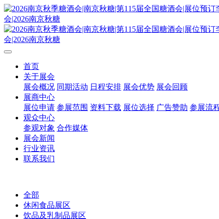
首页
关于展会
展会概况
同期活动
日程安排
展会优势
展会回顾
展商中心
展位申请
参展范围
资料下载
展位选择
广告赞助
参展流
观众中心
参观对象
合作媒体
展会新闻
行业资讯
联系我们
全部
休闲食品展区
饮品及乳制品展区