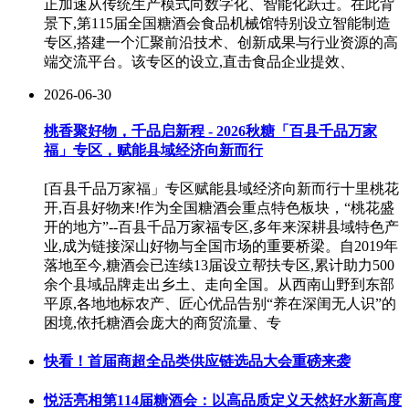
正加速从传统生产模式向数字化、智能化跃迁。在此背
景下,第115届全国糖酒会食品机械馆特别设立智能制造
专区,搭建一个汇聚前沿技术、创新成果与行业资源的高
端交流平台。该专区的设立,直击食品企业提效、
2026-06-30
桃香聚好物，千品启新程 - 2026秋糖「百县千品万家
福」专区，赋能县域经济向新而行
[百县千品万家福」专区赋能县域经济向新而行十里桃花
开,百县好物来!作为全国糖酒会重点特色板块，“桃花盛
开的地方”--百县千品万家福专区,多年来深耕县域特色产
业,成为链接深山好物与全国市场的重要桥梁。自2019年
落地至今,糖酒会已连续13届设立帮扶专区,累计助力500
余个县域品牌走出乡土、走向全国。从西南山野到东部
平原,各地地标农产、匠心优品告别“养在深闺无人识”的
困境,依托糖酒会庞大的商贸流量、专
快看！首届商超全品类供应链选品大会重磅来袭
悦活亮相第114届糖酒会：以高品质定义天然好水新高度