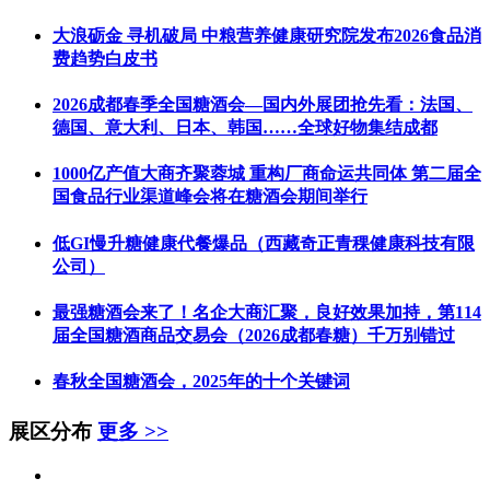
大浪砺金 寻机破局 中粮营养健康研究院发布2026食品消
费趋势白皮书
2026成都春季全国糖酒会—国内外展团抢先看：法国、
德国、意大利、日本、韩国……全球好物集结成都
1000亿产值大商齐聚蓉城 重构厂商命运共同体 第二届全
国食品行业渠道峰会将在糖酒会期间举行
低GI慢升糖健康代餐爆品（西藏奇正青稞健康科技有限
公司）
最强糖酒会来了！名企大商汇聚，良好效果加持，第114
届全国糖酒商品交易会（2026成都春糖）千万别错过
春秋全国糖酒会，2025年的十个关键词
展区分布
更多 >>