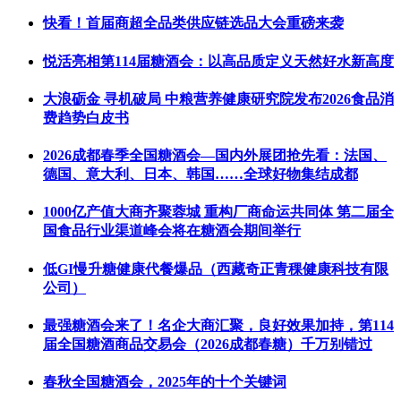
快看！首届商超全品类供应链选品大会重磅来袭
悦活亮相第114届糖酒会：以高品质定义天然好水新高度
大浪砺金 寻机破局 中粮营养健康研究院发布2026食品消
费趋势白皮书
2026成都春季全国糖酒会—国内外展团抢先看：法国、
德国、意大利、日本、韩国……全球好物集结成都
1000亿产值大商齐聚蓉城 重构厂商命运共同体 第二届全
国食品行业渠道峰会将在糖酒会期间举行
低GI慢升糖健康代餐爆品（西藏奇正青稞健康科技有限
公司）
最强糖酒会来了！名企大商汇聚，良好效果加持，第114
届全国糖酒商品交易会（2026成都春糖）千万别错过
春秋全国糖酒会，2025年的十个关键词