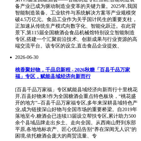
备产业已成为驱动制造业变革的关键力量。2025年,我国
智能制造装备、工业软件与系统解决方案等产业规模突
破4.5万亿元。食品工业作为关乎国计民生的重要支柱，
正加速从传统生产模式向数字化、智能化跃迁。在此背
景下,第115届全国糖酒会食品机械馆特别设立智能制造
专区,搭建一个汇聚前沿技术、创新成果与行业资源的高
端交流平台。该专区的设立,直击食品企业提效、
2026-06-30
桃香聚好物，千品启新程 - 2026秋糖「百县千品万家
福」专区，赋能县域经济向新而行
[百县千品万家福」专区赋能县域经济向新而行十里桃花
开,百县好物来!作为全国糖酒会重点特色板块，“桃花盛
开的地方”--百县千品万家福专区,多年来深耕县域特色产
业,成为链接深山好物与全国市场的重要桥梁。自2019年
落地至今,糖酒会已连续13届设立帮扶专区,累计助力500
余个县域品牌走出乡土、走向全国。从西南山野到东部
平原,各地地标农产、匠心优品告别“养在深闺无人识”的
困境,依托糖酒会庞大的商贸流量、专