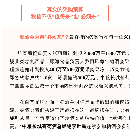
真实的采购预算
秋糖不仅“值得来”也“必须来”
糖酒会为何“必须来”？
最直接的答案写在
每一位
采
航泰商贸负责人张丽丽计划投入
600万
至
1000万元
婴儿类糖丸产品；
顺海
食品负责人乔雨风每年糖酒会采
理张连如计划投入
400万至500万元
采购果冻、巧克力制
即签约客户约120家，贸易额约
500万元
；
中粮长城葡
中国国际食品城一个市场内部分商家的秋糖采购意向，
在自有品牌方面，糖酒会同样是品牌输出的加速器
深。糖酒会我们搭建了产品摆在这，品牌摆在这，会有
铭
则从另一个角度道出了糖酒会的独特价值，“糖酒会
高。”
中粮长城葡萄酒总经销李世民
连续参加糖酒会多